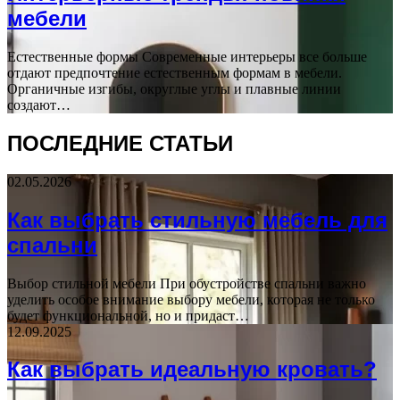
мебели
Естественные формы Современные интерьеры все больше
отдают предпочтение естественным формам в мебели.
Органичные изгибы, округлые углы и плавные линии
создают…
ПОСЛЕДНИЕ СТАТЬИ
02.05.2026
Как выбрать стильную мебель для
спальни
Выбор стильной мебели При обустройстве спальни важно
уделить особое внимание выбору мебели, которая не только
будет функциональной, но и придаст…
12.09.2025
Как выбрать идеальную кровать?