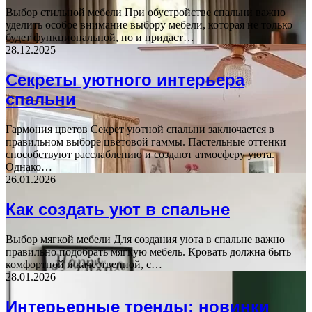
Выбор стильной мебели При обустройстве спальни важно
уделить особое внимание выбору мебели, которая не только
будет функциональной, но и придаст…
28.12.2025
Секреты уютного интерьера
спальни
Гармония цветов Секрет уютной спальни заключается в
правильном выборе цветовой гаммы. Пастельные оттенки
способствуют расслаблению и создают атмосферу уюта.
Однако…
26.01.2026
Как создать уют в спальне
Выбор мягкой мебели Для создания уюта в спальне важно
правильно подобрать мягкую мебель. Кровать должна быть
комфортной и качественной, с…
28.01.2026
Интерьерные тренды: новинки