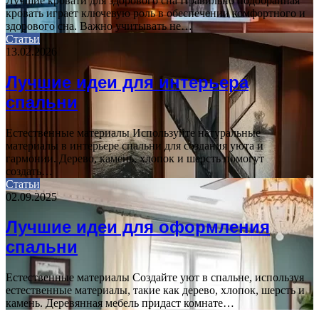
Лучшие кровати для здорового сна Правильно подобранная
кровать играет ключевую роль в обеспечении комфортного и
здорового сна. Важно учитывать не…
Статьи
13.02.2026
Лучшие идеи для интерьера
спальни
Естественные материалы Используйте натуральные
материалы в интерьере спальни для создания уюта и
гармонии. Дерево, камень, хлопок и шерсть помогут
создать…
Статьи
02.09.2025
Лучшие идеи для оформления
спальни
Естественные материалы Создайте уют в спальне, используя
естественные материалы, такие как дерево, хлопок, шерсть и
камень. Деревянная мебель придаст комнате…