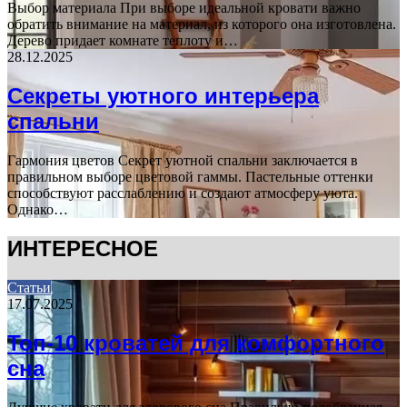
Выбор материала При выборе идеальной кровати важно
обратить внимание на материал, из которого она изготовлена.
Дерево придает комнате теплоту и…
28.12.2025
Секреты уютного интерьера
спальни
Гармония цветов Секрет уютной спальни заключается в
правильном выборе цветовой гаммы. Пастельные оттенки
способствуют расслаблению и создают атмосферу уюта.
Однако…
ИНТЕРЕСНОЕ
Статьи
17.07.2025
Топ-10 кроватей для комфортного
сна