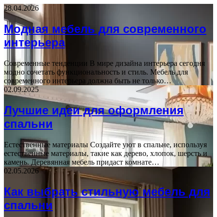
28.04.2026
Модная мебель для современного
интерьера
Современные тенденции В мире дизайна интерьера сегодня
модно сочетать функциональность и стиль. Мебель для
современного интерьера должна быть не только…
02.09.2025
Лучшие идеи для оформления
спальни
Естественные материалы Создайте уют в спальне, используя
естественные материалы, такие как дерево, хлопок, шерсть и
камень. Деревянная мебель придаст комнате…
02.05.2026
Как выбрать стильную мебель для
спальни